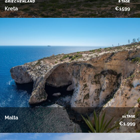
GRIECHENLAND
8 TAGE
Kreta
€1599
11 TAGE
Malta
€1.999