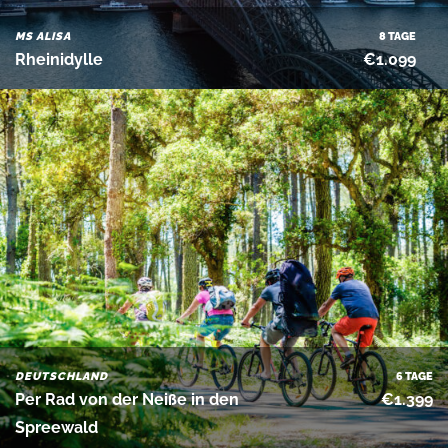
MS ALISA
8 TAGE
Rheinidylle
€1.099
DEUTSCHLAND
6 TAGE
Per Rad von der Neiße in den
€1.399
Spreewald