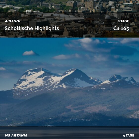
AIDASOL
8 TAGE
Schottische Highlights
€1.105
MS ARTANIA
9 TAGE