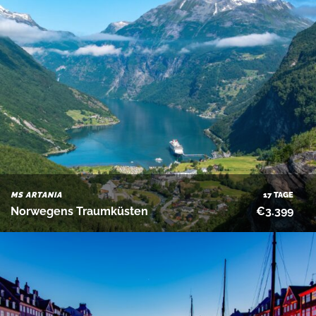
MS ARTANIA
17 TAGE
Norwegens Traumküsten
€3.399