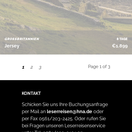
GROSSBRITANNIEN
8 TAGE
Jersey
€1.899
Page 1 of 3
1
2
3
KONTAKT
Schicken Sie uns Ihre Buchungsanfrage
per Mail an
leserreisen@hna.de
oder
per Fax 0561/203-2425. Oder rufen Sie
bei Fragen unseren Leserreisenservice